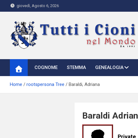
Skip
giovedì, Agosto 6, 2026
to
content
Tutti i Cioni nel Mondo
Where Cioni`s come from
COGNOME
STEMMA
GENEALOGIA
Home
rootspersona Tree
Baraldi, Adriana
Baraldi Adria
Private