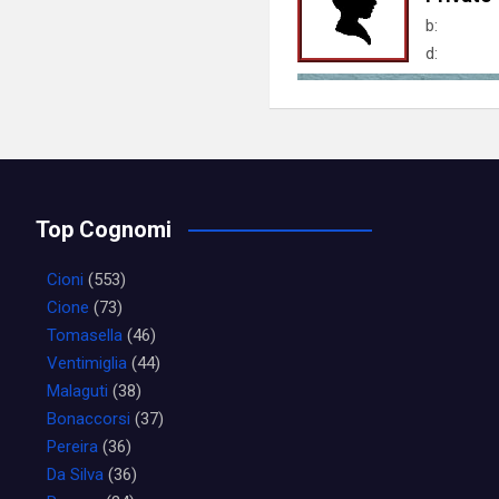
b:
d:
Top Cognomi
Cioni
(553)
Cione
(73)
Tomasella
(46)
Ventimiglia
(44)
Malaguti
(38)
Bonaccorsi
(37)
Pereira
(36)
Da Silva
(36)