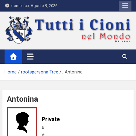
Skip
domenica, Agosto 9, 2026
to
content
Tutti i Cioni nel Mondo
Where Cioni`s come from
Home
rootspersona Tree
, Antonina
Antonina
Private
b:
d: