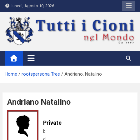
Skip
lunedì, Agosto 10, 2026
to
content
Tutti i Cioni nel Mondo
Where Cioni`s come from
Home
rootspersona Tree
Andriano, Natalino
Andriano Natalino
Private
b:
d: