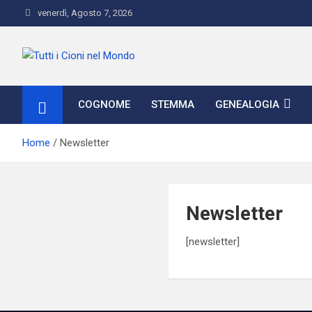
Skip
venerdì, Agosto 7, 2026
to
content
Tutti i Cioni nel Mondo
Where Cioni`s come from
COGNOME
STEMMA
GENEALOGIA
Home
Newsletter
Newsletter
[newsletter]