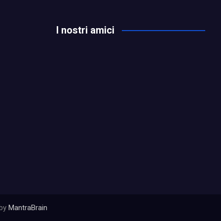
I nostri amici
 by
MantraBrain