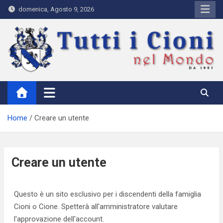
Skip
domenica, Agosto 9, 2026
to
content
Tutti i Cioni nel Mondo
Where Cioni`s come from
Home
Creare un utente
Creare un utente
Questo è un sito esclusivo per i discendenti della famiglia
Cioni o Cione. Spetterà all'amministratore valutare
l'approvazione dell'account.